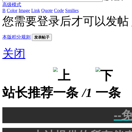
高级模式
B
Color
Image
Link
Quote
Code
Smilies
您需要登录后才可以发帖
本版积分规则
发表帖子
关闭
站长推荐
/1
--