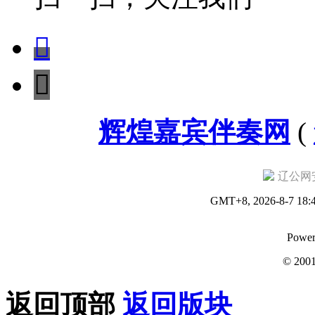


辉煌嘉宾伴奏网
(
辽公网安备
GMT+8, 2026-8-7 18:
Power
© 200
返回顶部
返回版块