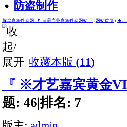
防盗制作
辉煌嘉宾伴奏网 - 打造最专业嘉宾伴奏网站 ！
»
网站首页
›
★…
收藏本版
(
11
)
『 ※才艺嘉宾黄金VI
题:
46
|
排名:
7
版主:
admin