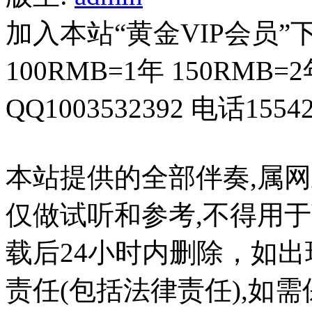
加入本站“黄金VIP会员
100RMB=1年 150RMB
QQ1003532392 电话15
本站提供的全部伴奏,属
仅做试听和参考,不得用
载后24小时内删除，如出
责任(包括法律责任),如