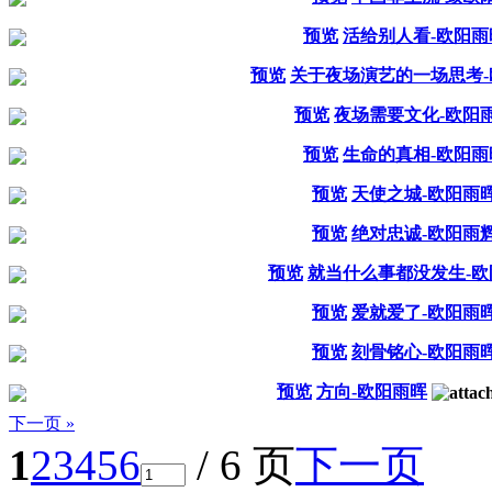
预览
活给别人看-欧阳雨
预览
关于夜场演艺的一场思考-
预览
夜场需要文化-欧阳
预览
生命的真相-欧阳雨
预览
天使之城-欧阳雨
预览
绝对忠诚-欧阳雨
预览
就当什么事都没发生-欧
预览
爱就爱了-欧阳雨
预览
刻骨铭心-欧阳雨
预览
方向-欧阳雨晖
下一页 »
1
2
3
4
5
6
/ 6 页
下一页