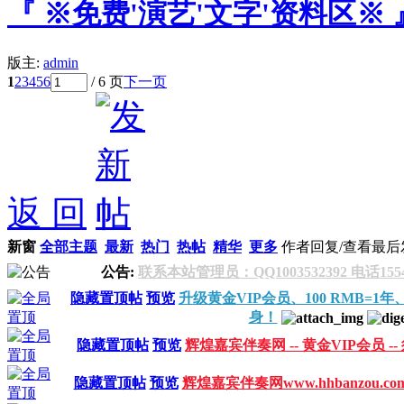
『 ※免费'演艺'文字'资料区※ 
版主:
admin
1
2
3
4
5
6
/ 6 页
下一页
返 回
新窗
全部主题
最新
热门
热帖
精华
更多
作者
回复/查看
最后
公告:
联系本站管理员：QQ1003532392 电话155
隐藏置顶帖
预览
升级黄金VIP会员、100 RMB=1年、1
身！
隐藏置顶帖
预览
辉煌嘉宾伴奏网 -- 黄金VIP会员 -
隐藏置顶帖
预览
辉煌嘉宾伴奏网www.hhbanzou