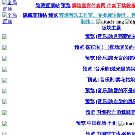
隐藏置顶帖
预览
辉煌嘉宾伴奏网 伴奏下载教
隐藏置顶帖
预览
辉煌音乐工作室、专业标语制作、音
制作！
版块主题
预览
[音乐剧]月亮惹的
预览
嘉宾泪！（夜场演员的
预览
[音乐剧]无言的结
预览
[音乐剧]烛光里的
预览
[音乐剧]卖花姑娘
预览
[音乐剧]爱的不是
预览
[音乐剧]血染的风
预览
习惯死亡-欧阳雨
预览
中国夜场-七剑
预览
中国非主流-致欧