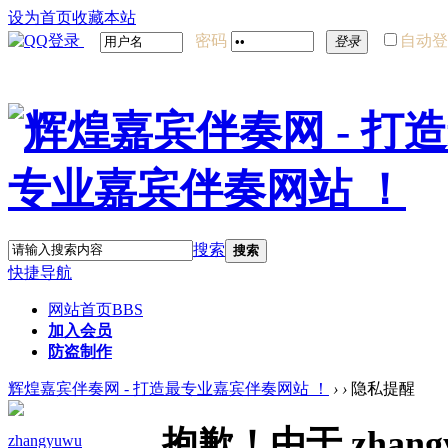
设为首页
收藏本站
密码
自动登
登录
搜索
搜索
快捷导航
网站首页
BBS
加入会员
防盗制作
辉煌嘉宾伴奏网 - 打造最专业嘉宾伴奏网站 ！
›
›
隐私提醒
抱歉！由于 zha
zhangyuwu