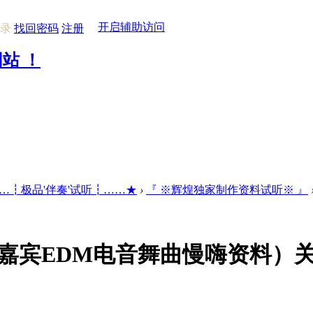
开启辅助访问
录
找回密码
注册
…┇极品'伴奏'试听┇……★
›
『 ※辉煌独家制作资料试听※ 』
尚嘉宾EDM电音舞曲慢嗨资料）