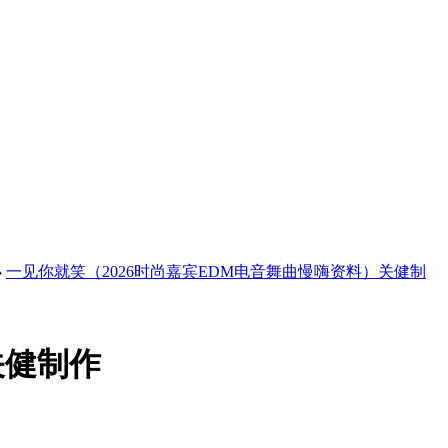
›
一见你就笑（2026时尚嘉宾EDM电音舞曲慢嗨资料）关健制
关健制作