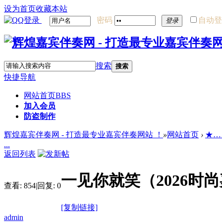
设为首页
收藏本站
密码
自动登
登录
搜索
搜索
快捷导航
网站首页
BBS
加入会员
防盗制作
辉煌嘉宾伴奏网 - 打造最专业嘉宾伴奏网站 ！
»
网站首页
›
★…
...
返回列表
一见你就笑（2026时
查看:
854
|
回复:
0
[复制链接]
admin