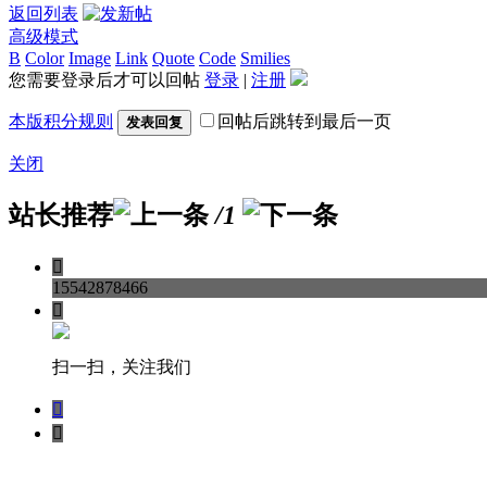
返回列表
高级模式
B
Color
Image
Link
Quote
Code
Smilies
您需要登录后才可以回帖
登录
|
注册
本版积分规则
回帖后跳转到最后一页
发表回复
关闭
站长推荐
/1

15542878466

扫一扫，关注我们

